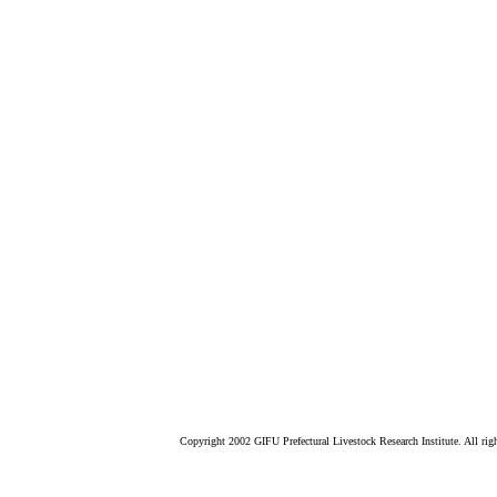
Copyright 2002 GIFU Prefectural Livestock Research Institute. All righ